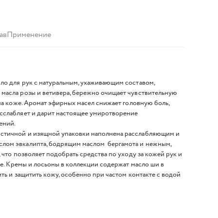
ав
Применение
о для рук с натуральным, ухаживающим составом,
масла розы и ветивера, бережно очищает чувствительную
на коже. Аромат эфирных масел снижает головную боль,
сслабляет и дарит настоящее умиротворение
ений.
стичной и изящной упаковки наполнена расслабляющим и
ом эвкалипта, бодрящим маслом бергамота и нежным,
 что позволяет подобрать средства по уходу за кожей рук и
ие. Кремы и лосьоны в коллекции содержат масло ши в
ить и защитить кожу, особенно при частом контакте с водой