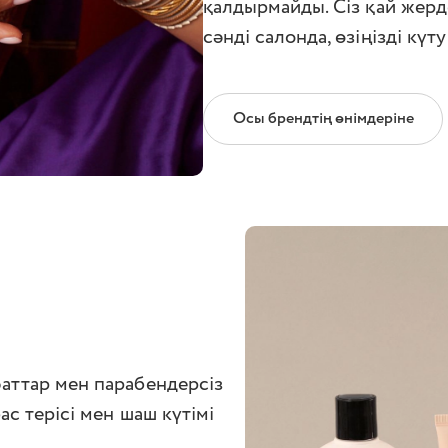
қалдырмайды. Сіз қай жерд
сәнді салонда, өзіңізді күт
Осы брендтің өнімдеріне
фаттар мен парабендерсіз
ас терісі мен шаш күтімі