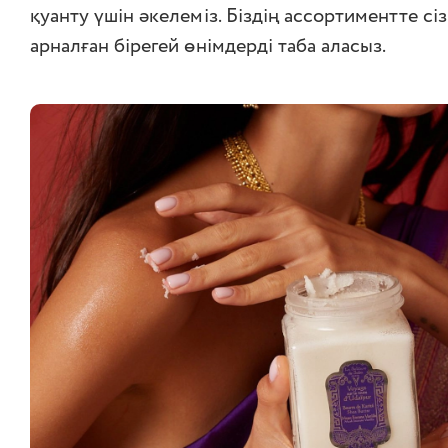
қуанту үшін әкелеміз. Біздің ассортиментте сі
арналған бірегей өнімдерді таба аласыз.