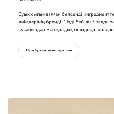
Суық сығымдалған белсенді ингредиентте
өнімдерінің бренді. Сізді бей-жай қалды
сусабындар мен қалдық өнімдерді қолданы
Осы брендтің өнімдеріне