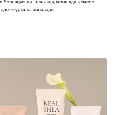
е болсаңыз да - ваннада, моншада немесе
у әдет-ғұрыпқа айналады.