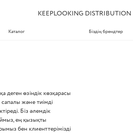
KEEPLOOKING DISTRIBUTION
Каталог
Біздің брендтер
қа деген өзіндік көзқарасы
 сапалы және тиімді
тіреді. Біз әлемдік
ймыз, ең қызықты
рымыз бен клиенттерімізді