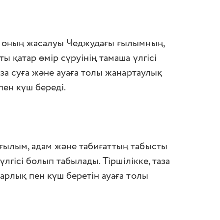
 оның жасалуы Чеджудағы ғылымның,
ы қатар өмір сүруінің тамаша үлгісі
за суға және ауаға толы жанартаулық
пен күш береді.
ылым, адам және табиғаттың табысты
үлгісі болып табылады. Тіршілікке, таза
арлық пен күш беретін ауаға толы