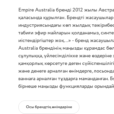
Empire Australia бренді 2012 жылы Авст
қаласында құрылған. Брендті жасаушылар 
индустриясындағы көп жылдық тәжірибесін
табиғи эфир майларын қолданамыз, синт
иістендіргіштер жоқ...» - бренд жасаушы
Australia брендінің маңызды құрамдас бө
сұлулыққа, үйлесімділікке және өздеріне
қамқорлық көрсетуге деген сүйіспеншілігі.
және денеге арналған өнімдерге, лосьонд
ваннаға арналған тұздарға маманданған. 
бірнеше маңызды функцияларды орындай
Осы брендтің өнімдеріне