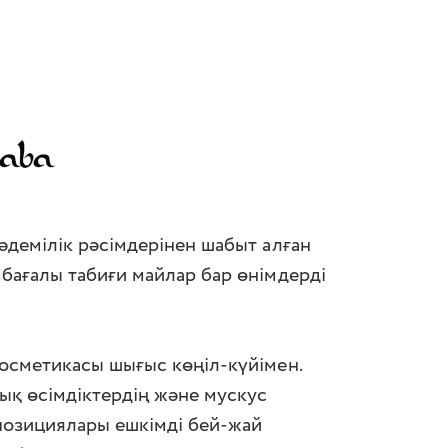
әдемілік рәсімдерінен шабыт алған
бағалы табиғи майлар бар өнімдерді
осметикасы шығыс көңіл-күйімен.
ық өсімдіктердің және мускус
озициялары ешкімді бей-жай