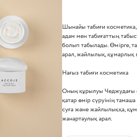
Шынайы табиғи косметика,
адам мен табиғаттың табыст
болып табылады. Өмірге, та
арал, жайлылық, құмарлық 
Нағыз табиғи косметика
Оның құрылуы Чеджудағы ғ
қатар өмір сүруінің тамаша 
суға және жайлылыққа, құм
жанартаулық арал.