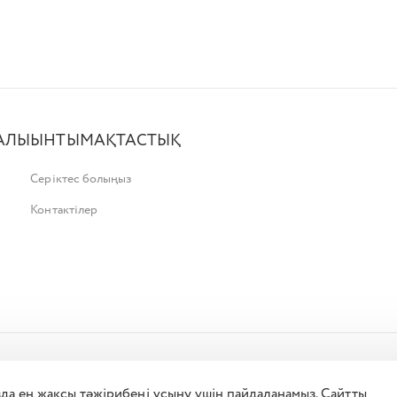
АЛЫ
ЫНТЫМАҚТАСТЫҚ
Серіктес болыңыз
Контактілер
да ең жақсы тәжірибені ұсыну үшін пайдаланамыз. Сайтты