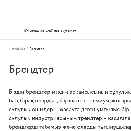
Компания жайлы ақпарат
Негізгі бет
/
Брендтер
Брендтер
Біздің брендтеріміздің әрқайсысының сұлулық
бар, бірақ олардың барлығын премиум, жоғары
сұлулық өнімдерін жасауға деген ұмтылыс бірік
сұлулық индустриясының трендтерін қадағала
брендтерді табамыз және оларды тұтынушыла