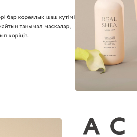
рі бар кореялық шаш күтімі
рмайтын танымал маскалар,
п көріңіз.