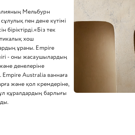
ралияның Мельбурн
сұлулық пен дене күтімі
 біріктірді.«Біз тек
етикалық хош
лардың ұраны. Empire
лігі - оны жасаушылардың
 және денелеріне
 Empire Australia ваннаға
арға және қол кремдеріне,
Бұл құралдардың барлығы
ды.