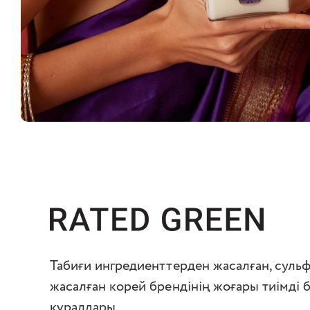
Табиғи ингредиенттерден жасалған, суль
жасалған корей брендінің жоғары тиімді б
құралдары.