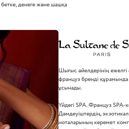
з бетке, денеге және шашқа
Шығыс әйелдерінің ежелгі 
француз бренді құрамында 
ұсынады.
Үйдегі SPA. Француз SPA-к
Дәмдеуіштердің, экзотикал
ноталарының керемет комп