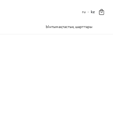
ru
kz
Ынтымақтастық шарттары