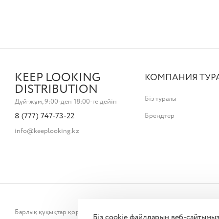
KEEP LOOKING
КОМПАНИЯ ТУР
DISTRIBUTION
Біз туралы
Дүй-жұм, 9:00-ден 18:00-ге дейін
8 (777) 747-73-22
Брендтер
info@keeplooking.kz
Барлық құқықтар қорғалған © 2026
Біз cookie файлдарын веб-сайтымыз