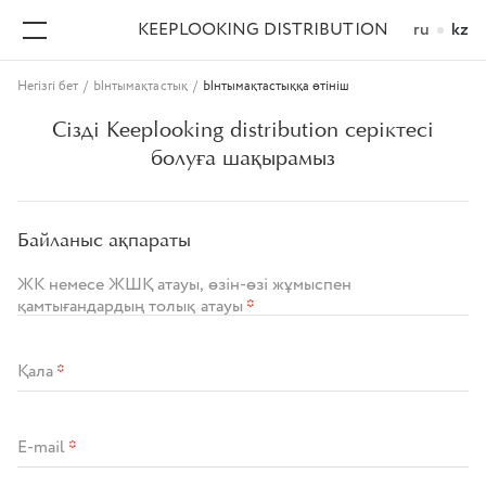
KEEPLOOKING DISTRIBUTION
ru
kz
Негізгі бет
/
Ынтымақтастық
/
Ынтымақтастыққа өтініш
Сізді Keeplooking distribution серіктесі
болуға шақырамыз
Байланыс ақпараты
ЖК немесе ЖШҚ атауы, өзін-өзі жұмыспен
қамтығандардың толық атауы
*
Қала
*
E-mail
*