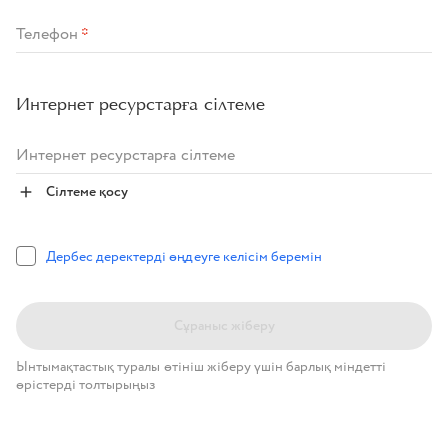
Телефон
*
Интернет ресурстарға сілтеме
Интернет ресурстарға сілтеме
Сілтеме қосу
Дербес деректерді өңдеуге келісім беремін
Сұраныс жіберу
Ынтымақтастық туралы өтініш жіберу үшін барлық міндетті
өрістерді толтырыңыз